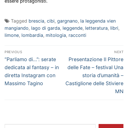
essere protagonisti.
Tagged
brescia
,
cibi
,
gargnano
,
la leggenda vien
mangiando
,
lago di garda
,
leggende
,
letteratura
,
libri
,
limone
,
lombardia
,
mitologia
,
racconti
Navigazione
PREVIOUS
NEXT
articoli
Previous
Next
“Parliamo di…”: serate
Presentazione Il Pittore
post:
post:
dedicata al fantasy – in
delle Fate – festival Una
diretta Instagram con
storia d’umanità –
Massimo Tagino
Castiglione delle Stiviere
MN
Cerca