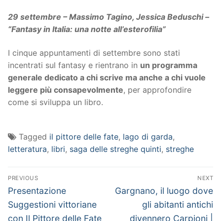
29 settembre – Massimo Tagino, Jessica Beduschi –
“Fantasy in Italia: una notte all’esterofilia”
I cinque appuntamenti di settembre sono stati
incentrati sul fantasy e rientrano in
un programma
generale dedicato a chi scrive ma anche a chi vuole
leggere più consapevolmente
, per approfondire
come si sviluppa un libro.
Tagged
il pittore delle fate
,
lago di garda
,
letteratura
,
libri
,
saga delle streghe quinti
,
streghe
Navigazione
PREVIOUS
NEXT
articoli
Previous
Next
Presentazione
Gargnano, il luogo dove
post:
post:
Suggestioni vittoriane
gli abitanti antichi
con Il Pittore delle Fate
divennero Carpioni |