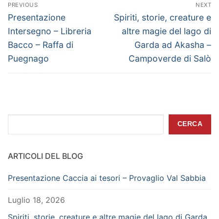
Navigazione
PREVIOUS
NEXT
articoli
Previous
Next
Presentazione
Spiriti, storie, creature e
post:
post:
Intersegno – Libreria
altre magie del lago di
Bacco – Raffa di
Garda ad Akasha –
Puegnago
Campoverde di Salò
Cerca
CERCA
ARTICOLI DEL BLOG
Presentazione Caccia ai tesori – Provaglio Val Sabbia
Luglio 18, 2026
Spiriti, storie, creature e altre magie del lago di Garda