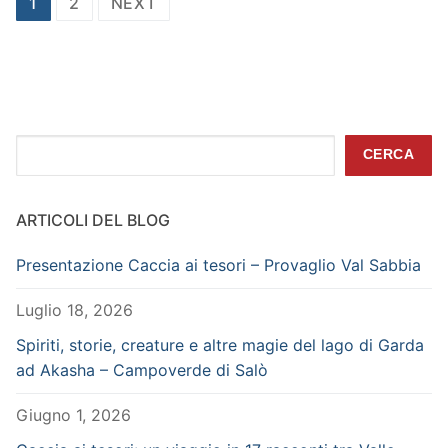
Paginazione
1
2
NEXT
degli
articoli
Cerca
CERCA
ARTICOLI DEL BLOG
Presentazione Caccia ai tesori – Provaglio Val Sabbia
Luglio 18, 2026
Spiriti, storie, creature e altre magie del lago di Garda
ad Akasha – Campoverde di Salò
Giugno 1, 2026