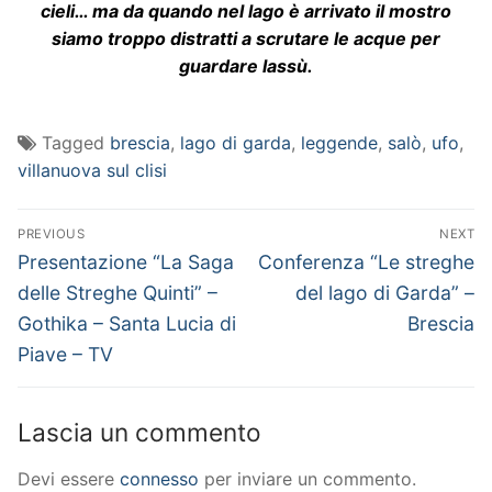
cieli… ma da quando nel lago è arrivato il mostro
siamo troppo distratti a scrutare le acque per
guardare lassù.
Tagged
brescia
,
lago di garda
,
leggende
,
salò
,
ufo
,
villanuova sul clisi
Navigazione
PREVIOUS
NEXT
articoli
Previous
Next
Presentazione “La Saga
Conferenza “Le streghe
post:
post:
delle Streghe Quinti” –
del lago di Garda” –
Gothika – Santa Lucia di
Brescia
Piave – TV
Lascia un commento
Devi essere
connesso
per inviare un commento.