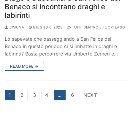
Benaco si incontrano draghi e
labirinti
SIMONA
GIUGNO 6, 2023
TUFFI DENTRO E FUORI LAGO
Lo sapevate che passeggiando a San Felice del
Benaco in questo periodo ci si imbatte in draghi e
labirinti? Basta percorrere via Umberto Zerneri e…
READ MORE →
Paginazione
1
2
3
4
…
6
NEXT
degli
articoli