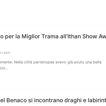
emio per la Miglior Trama all’Ithan Show A
I LAGO
emente. Nella città partenopea avevo già avuto una bella
ncio…
l Benaco si incontrano draghi e labirint