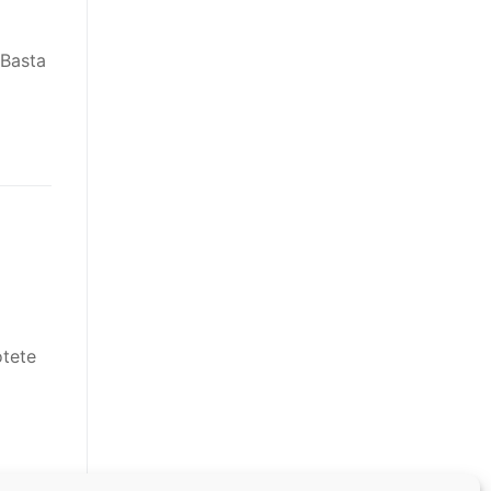
 Basta
otete