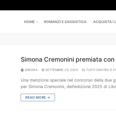
Skip
to
content
HOME
ROMANZI E SAGGISTICA
ACQUISTA I L
Simona Cremonini premiata con m
SIMONA
SETTEMBRE 23, 2025
TUFFI DENTRO E F
Una menzione speciale nel concorso della due gior
per Simona Cremonini, dell’edizione 2025 di Lib
READ MORE →