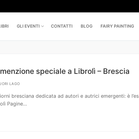
IBRI
GLI EVENTI
CONTATTI
BLOG
FAIRY PAINTING
enzione speciale a Librolì – Brescia
UORI LAGO
ni bresciana dedicata ad autori e autrici emergenti: è l’es
rolì Pagine…