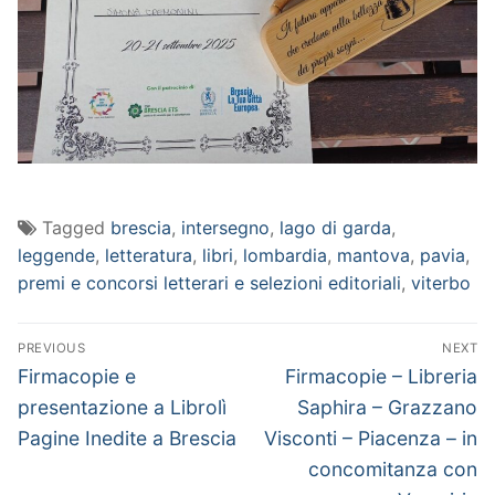
Tagged
brescia
,
intersegno
,
lago di garda
,
leggende
,
letteratura
,
libri
,
lombardia
,
mantova
,
pavia
,
premi e concorsi letterari e selezioni editoriali
,
viterbo
Navigazione
PREVIOUS
NEXT
articoli
Previous
Next
Firmacopie e
Firmacopie – Libreria
post:
post:
presentazione a Librolì
Saphira – Grazzano
Pagine Inedite a Brescia
Visconti – Piacenza – in
concomitanza con