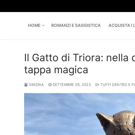
Skip
to
content
HOME
ROMANZI E SAGGISTICA
ACQUISTA I L
Il Gatto di Triora: nell
tappa magica
SIMONA
SETTEMBRE 26, 2023
TUFFI DENTRO E F