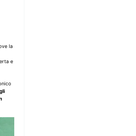
ove la
erta e
onico
gli
n