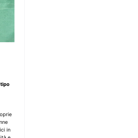
tipo
roprie
enne
ci in
ità e