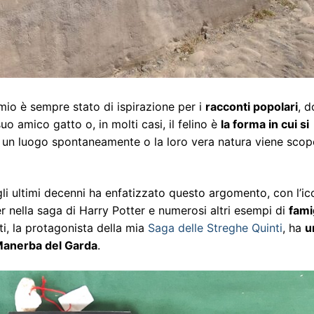
mio è sempre stato di ispirazione per i
racconti popolari
, d
 amico gatto o, in molti casi, il felino è
la forma in cui si
 luogo spontaneamente o la loro vera natura viene scop
li ultimi decenni ha enfatizzato questo argomento, con l’ic
 nella saga di Harry Potter e numerosi altri esempi di
fami
nti, la protagonista della mia
Saga delle Streghe Quinti
, ha
u
 Manerba del Garda
.