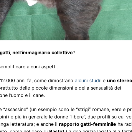
atti, nell’immaginario collettivo
?
emplificare alcuni aspetti.
no 12.000 anni fa, come dimostrano
alcuni studi
: e
uno stereo
prattutto delle piccole dimensioni e della sensualità dei
ne l’uomo e il cane.
e “assassine” (un esempio sono le “strigi” romane, vere e p
ni) e più in generale le donne “libere”, due profili su cui v
unga letteratura; e anche il
rapporto gatti-femminile
ha radi
mito, come nel caso di
Bastet
(la dea egizia legata alla fertil