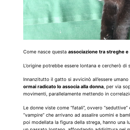
Come nasce questa
associazione tra streghe e g
L’origine potrebbe essere lontana e cercherò di s
Innanzitutto il gatto si avvicinò all’essere uma
ormai radicato lo associa alla donna
, per via so
movimenti, parallelamente mettendo in correlazio
Le donne viste come “fatali”, ovvero “seduttive” 
“vampire” che arrivano ad assalire uomini e bambi
poi modellata la figura della strega, hanno una l
un passato lontano, affondando addirittura nel 