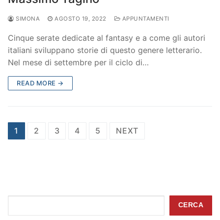
SIMONA
AGOSTO 19, 2022
APPUNTAMENTI
Cinque serate dedicate al fantasy e a come gli autori
italiani sviluppano storie di questo genere letterario.
Nel mese di settembre per il ciclo di…
READ MORE →
Paginazione
1
2
3
4
5
NEXT
degli
articoli
Cerca
CERCA