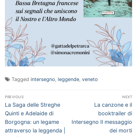
Tagged
intersegno
,
leggende
,
veneto
Navigazione
PREVIOUS
NEXT
articoli
Previous
Next
La Saga delle Streghe
La canzone e il
post:
post:
Quinti e Adelaide di
booktrailer di
Borgogna: un legame
Intersegno Il messaggio
attraverso la leggenda |
dei morti