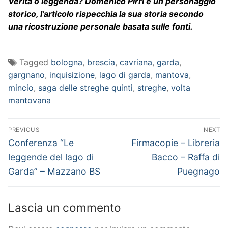
Verità o leggenda? Domenico Pirri è un personaggio
storico, l’articolo rispecchia la sua storia secondo
una ricostruzione personale basata sulle fonti.
Tagged
bologna
,
brescia
,
cavriana
,
garda
,
gargnano
,
inquisizione
,
lago di garda
,
mantova
,
mincio
,
saga delle streghe quinti
,
streghe
,
volta
mantovana
Navigazione
PREVIOUS
NEXT
articoli
Previous
Next
Conferenza “Le
Firmacopie – Libreria
post:
post:
leggende del lago di
Bacco – Raffa di
Garda” – Mazzano BS
Puegnago
Lascia un commento