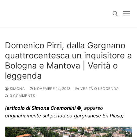
Skip
to
content
Search for:
Domenico Pirri, dalla Gargnano
quattrocentesca un inquisitore a
Bologna e Mantova | Verità o
leggenda
SIMONA
NOVEMBRE 14, 2018
VERITÀ O LEGGENDA
0 COMMENTS
(
articolo di Simona Cremonini ©
, apparso
originariamente sul periodico gargnanese En Piasa)