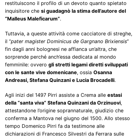
restituiscono il profilo di un devoto quanto spietato
inquisitore che
si guadagnò la stima dell’autore del
“Malleus Maleficarum”
.
Tuttavia, a queste attività come cacciatore di streghe,
il “
pater magister Dominicus de Gargnano Brixiensis
”
fin dagli anni bolognesi ne affianca un’altra, che
sorprende perché anch’essa dedicata al mondo
femminile: ovvero
gli stretti legami diretti sviluppati
con le sante vive domenicane
, ossia
Osanna
Andreasi, Stefana Quinzani e Lucia Brocadelli
.
Agli inizi del 1497 Pirri assiste a Crema alle
estasi
della “santa viva” Stefana Quinzani da Orzinuovi
,
attestandone l’origine soprannaturale, giudizio che
conferma a Mantova nel giugno del 1500. Allo stesso
tempo Domenico Pirri fa da testimone alle
dichiarazioni di Francesco Silvestri da Ferrara sulle