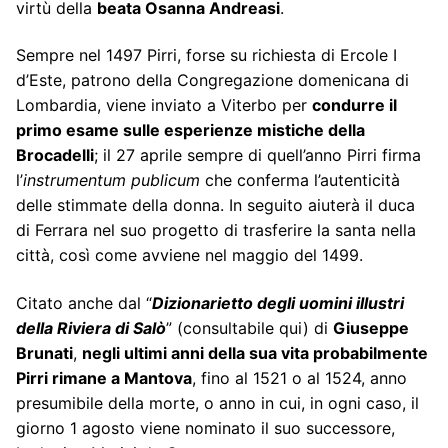
virtù della
beata Osanna Andreasi
.
Sempre nel 1497 Pirri, forse su richiesta di Ercole I
d’Este, patrono della Congregazione domenicana di
Lombardia, viene inviato a Viterbo per
condurre il
primo esame sulle esperienze mistiche della
Brocadelli
; il 27 aprile sempre di quell’anno Pirri firma
l’
instrumentum publicum
che conferma l’autenticità
delle stimmate della donna. In seguito aiuterà il duca
di Ferrara nel suo progetto di trasferire la santa nella
città, così come avviene nel maggio del 1499.
Citato anche dal “
Dizionarietto degli uomini illustri
della Riviera di Salò
” (consultabile
qui
) di
Giuseppe
Brunati
,
negli ultimi anni della sua vita probabilmente
Pirri rimane a Mantova
, fino al 1521 o al 1524, anno
presumibile della morte, o anno in cui, in ogni caso, il
giorno 1 agosto viene nominato il suo successore,