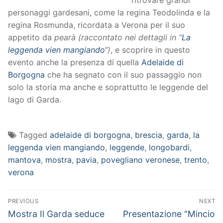
ritrovare grandi
personaggi gardesani, come la regina Teodolinda e la
regina Rosmunda, ricordata a Verona per il suo
appetito da
pearà (raccontato nei dettagli in “
La
leggenda vien mangiando
“)
, e scoprire in questo
evento anche la presenza di quella
Adelaide di
Borgogna
che ha segnato con il suo passaggio non
solo la storia ma anche e soprattutto le leggende del
lago di Garda.
Tagged
adelaide di borgogna
,
brescia
,
garda
,
la
leggenda vien mangiando
,
leggende
,
longobardi
,
mantova
,
mostra
,
pavia
,
povegliano veronese
,
trento
,
verona
Navigazione
PREVIOUS
NEXT
articoli
Previous
Next
Mostra Il Garda seduce
Presentazione “Mincio