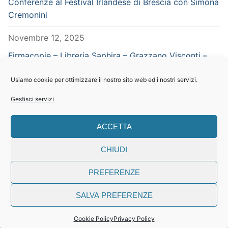
Conferenze al Festival Irlandese di Brescia con Simona
Cremonini
Novembre 12, 2025
Firmacopie – Libreria Saphira – Grazzano Visconti –
Piacenza – in concomitanza con Vampiria
Usiamo cookie per ottimizzare il nostro sito web ed i nostri servizi.
Settembre 29, 2025
Gestisci servizi
CERCA NEL SITO
ACCETTA
Search
CHIUDI
for:
PREFERENZE
SALVA PREFERENZE
© testi e foto Simona Cremonini | partita iva 02194410201
Cookie Policy
Privacy Policy