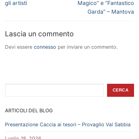
post:
post:
gli artisti
Magico” e “Fantastico
Garda” – Mantova
Lascia un commento
Devi essere
connesso
per inviare un commento.
Cerca
CERCA
ARTICOLI DEL BLOG
Presentazione Caccia ai tesori – Provaglio Val Sabbia
Luglio 18, 2026