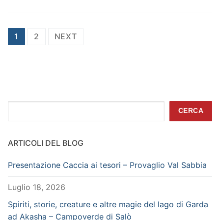
Paginazione
1
2
NEXT
degli
articoli
Cerca
CERCA
ARTICOLI DEL BLOG
Presentazione Caccia ai tesori – Provaglio Val Sabbia
Luglio 18, 2026
Spiriti, storie, creature e altre magie del lago di Garda
ad Akasha – Campoverde di Salò