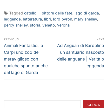
Tagged
catullo
,
il pittore delle fate
,
lago di garda
,
leggende
,
letteratura
,
libri
,
lord byron
,
mary shelley
,
percy shelley
,
storia
,
veneto
,
verona
Navigazione
PREVIOUS
NEXT
articoli
Previous
Next
Animali Fantastici: a
Ad Anguan di Bardolino
post:
post:
Carpi uno zoo del
un santuario nascosto
meraviglioso con
delle anguane | Verità o
qualche spunto anche
leggenda
dal lago di Garda
Cerca
CERCA