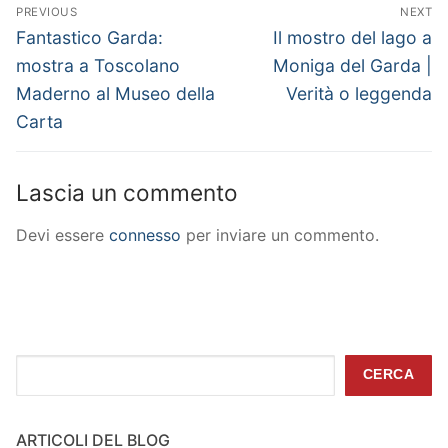
Navigazione
PREVIOUS
NEXT
articoli
Previous
Next
Fantastico Garda:
Il mostro del lago a
post:
post:
mostra a Toscolano
Moniga del Garda |
Maderno al Museo della
Verità o leggenda
Carta
Lascia un commento
Devi essere
connesso
per inviare un commento.
Cerca
CERCA
ARTICOLI DEL BLOG