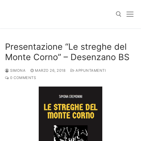
Skip
to
content
Search for:
Presentazione “Le streghe del
Monte Corno” – Desenzano BS
SIMONA
MARZO 26, 2018
APPUNTAMENTI
0 COMMENTS