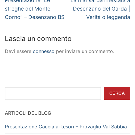
articoli
Presentazione “Le
La mansarda infestata a
post:
post:
streghe del Monte
Desenzano del Garda |
Corno” – Desenzano BS
Verità o leggenda
Lascia un commento
Devi essere
connesso
per inviare un commento.
Cerca
CERCA
ARTICOLI DEL BLOG
Presentazione Caccia ai tesori – Provaglio Val Sabbia