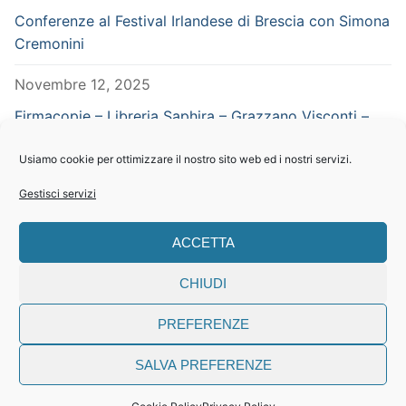
Conferenze al Festival Irlandese di Brescia con Simona
Cremonini
Novembre 12, 2025
Firmacopie – Libreria Saphira – Grazzano Visconti –
Piacenza – in concomitanza con Vampiria
Usiamo cookie per ottimizzare il nostro sito web ed i nostri servizi.
Settembre 29, 2025
Gestisci servizi
CERCA NEL SITO
ACCETTA
Search
CHIUDI
for:
PREFERENZE
SALVA PREFERENZE
© testi e foto Simona Cremonini | partita iva 02194410201