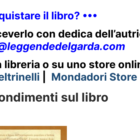
uistare il libro? •••
iceverlo con dedica dell’autr
o@leggendedelgarda.com
 libreria o su uno store onli
eltrinelli
|
Mondadori Store
ondimenti sul libro