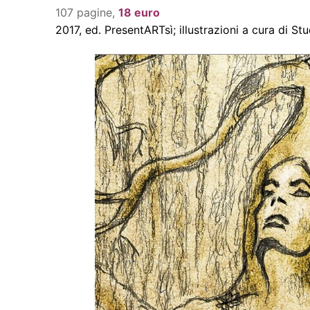
107 pagine,
18
eur
o
2017, ed. PresentARTsì; illustrazioni a cura di St