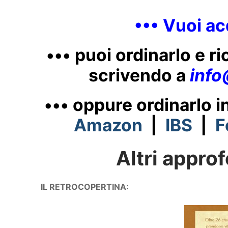
••• Vuoi acq
••• p
uoi ordinarlo e r
scrivendo a
inf
••• oppure ordinarlo in
Amazon
|
IBS
|
F
Altri approf
IL RETROCOPERTINA: