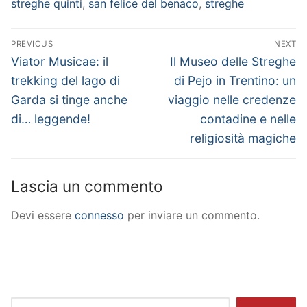
streghe quinti
,
san felice del benaco
,
streghe
Navigazione
PREVIOUS
NEXT
articoli
Previous
Next
Viator Musicae: il
Il Museo delle Streghe
post:
post:
trekking del lago di
di Pejo in Trentino: un
Garda si tinge anche
viaggio nelle credenze
di… leggende!
contadine e nelle
religiosità magiche
Lascia un commento
Devi essere
connesso
per inviare un commento.
Cerca