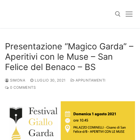
Skip
to
content
Search for:
Presentazione “Magico Garda” –
Aperitivi con le Muse – San
Felice del Benaco – BS
SIMONA
LUGLIO 30, 2021
APPUNTAMENTI
0 COMMENTS