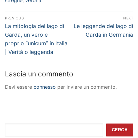
streghe
,
verona
Navigazione
PREVIOUS
NEXT
articoli
Previous
Next
La mitologia del lago di
Le leggende del lago di
post:
post:
Garda, un vero e
Garda in Germania
proprio “unicum” in Italia
| Verità o leggenda
Lascia un commento
Devi essere
connesso
per inviare un commento.
Cerca
CERCA