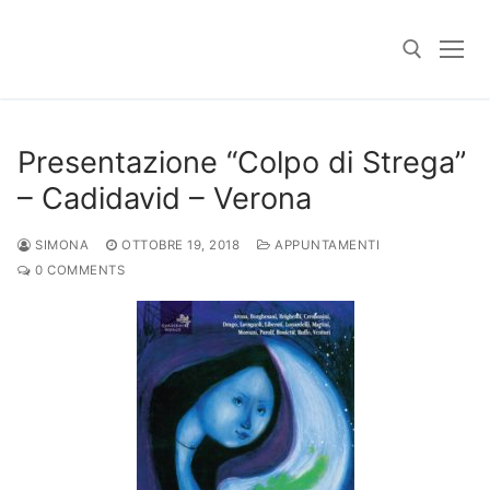
Skip
to
content
Search for:
Presentazione “Colpo di Strega”
– Cadidavid – Verona
SIMONA
OTTOBRE 19, 2018
APPUNTAMENTI
0 COMMENTS