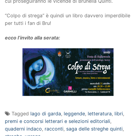
cui proseguiranno le vicende di Brunella Quinti.
“Colpo di strega” è quindi un libro davvero imperdibile
per tutti i fan di Bru!
ecco l’invito alla serata:
Tagged
lago di garda
,
leggende
,
letteratura
,
libri
,
premi e concorsi letterari e selezioni editoriali
,
quaderni indaco
,
racconti
,
saga delle streghe quinti
,