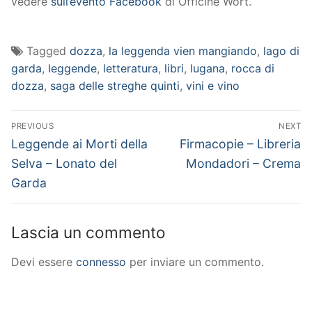
vedere
sull’evento Facebook
di Officine Wort.
Tagged
dozza
,
la leggenda vien mangiando
,
lago di
garda
,
leggende
,
letteratura
,
libri
,
lugana
,
rocca di
dozza
,
saga delle streghe quinti
,
vini e vino
Navigazione
PREVIOUS
NEXT
articoli
Previous
Next
Leggende ai Morti della
Firmacopie – Libreria
post:
post:
Selva – Lonato del
Mondadori – Crema
Garda
Lascia un commento
Devi essere
connesso
per inviare un commento.