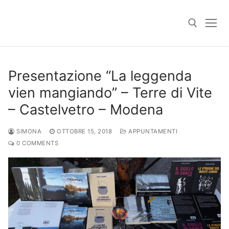
Skip
to
content
Search for:
Presentazione “La leggenda
vien mangiando” – Terre di Vite
– Castelvetro – Modena
SIMONA
OTTOBRE 15, 2018
APPUNTAMENTI
0 COMMENTS