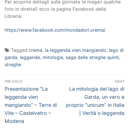
Per scoprire dettagli sulla giornata (e magari qualche
foto in diretta!) ecco la pagina Facebook della
Libreria:
https://www.facebook.com/mondadori.crema/
Tagged
crema
,
la leggenda vien mangiando
,
lago di
garda
,
leggende
,
mitologia
,
saga delle streghe quinti
,
streghe
Navigazione
PREVIOUS
NEXT
articoli
Previous
Next
Presentazione “La
La mitologia del lago di
post:
post:
leggenda vien
Garda, un vero e
mangiando” – Terre di
proprio “unicum” in Italia
Vite – Castelvetro –
| Verità o leggenda
Modena