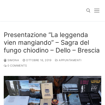
Skip
to
content
Search for:
Presentazione “La leggenda
vien mangiando” – Sagra del
fungo chiodino – Dello – Brescia
SIMONA
OTTOBRE 16, 2019
APPUNTAMENTI
0 COMMENTS