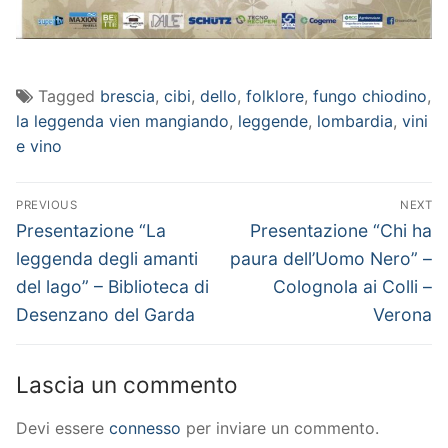
Tagged
brescia
,
cibi
,
dello
,
folklore
,
fungo chiodino
,
la leggenda vien mangiando
,
leggende
,
lombardia
,
vini
e vino
Navigazione
PREVIOUS
NEXT
articoli
Previous
Next
Presentazione “La
Presentazione “Chi ha
post:
post:
leggenda degli amanti
paura dell’Uomo Nero” –
del lago” – Biblioteca di
Colognola ai Colli –
Desenzano del Garda
Verona
Lascia un commento
Devi essere
connesso
per inviare un commento.