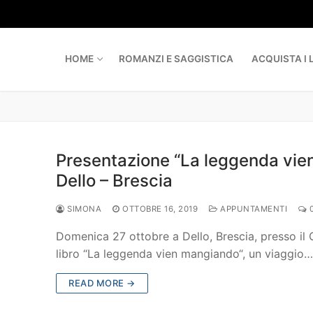
Skip
to
content
HOME
ROMANZI E SAGGISTICA
ACQUISTA I L
Presentazione “La leggenda vien
Dello – Brescia
SIMONA
OTTOBRE 16, 2019
APPUNTAMENTI
Domenica 27 ottobre a Dello, Brescia, presso il 
libro “La leggenda vien mangiando“, un viaggio…
READ MORE →