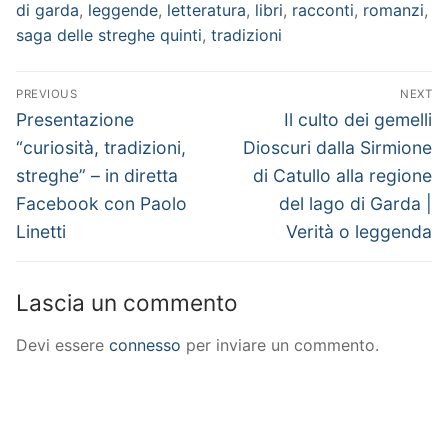
di garda
,
leggende
,
letteratura
,
libri
,
racconti
,
romanzi
,
saga delle streghe quinti
,
tradizioni
Navigazione
PREVIOUS
NEXT
articoli
Previous
Next
Presentazione
Il culto dei gemelli
post:
post:
“curiosità, tradizioni,
Dioscuri dalla Sirmione
streghe” – in diretta
di Catullo alla regione
Facebook con Paolo
del lago di Garda |
Linetti
Verità o leggenda
Lascia un commento
Devi essere
connesso
per inviare un commento.