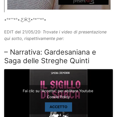
•°*””*°•.ƸӜƷ•°*””*°•
EDIT del 21/05/20:
Trovate i video di presentazione
qui sotto, rispettivamente per:
– Narrativa: Gardesaniana e
Saga delle Streghe Quinti
Fai clic su "Accetto" per abilitare Youtube
Cookie Policy
ACCETTO