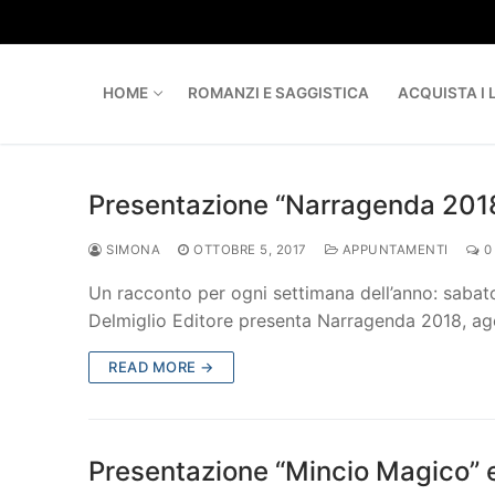
Skip
to
content
HOME
ROMANZI E SAGGISTICA
ACQUISTA I L
Presentazione “Narragenda 201
SIMONA
OTTOBRE 5, 2017
APPUNTAMENTI
0
Un racconto per ogni settimana dell’anno: sabato 
Delmiglio Editore presenta Narragenda 2018, a
READ MORE →
Presentazione “Mincio Magico” e