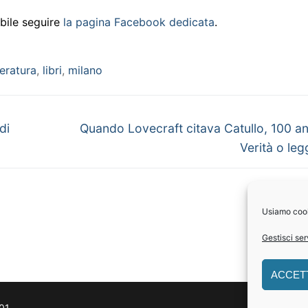
bile seguire
la pagina Facebook dedicata
.
teratura
,
libri
,
milano
Next
di
Quando Lovecraft citava Catullo, 100 ann
post:
Verità o le
Usiamo cooki
Gestisci ser
ACCET
201