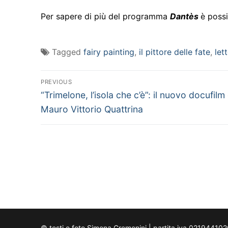
Per sapere di più del programma
Dantès
è possi
Tagged
fairy painting
,
il pittore delle fate
,
let
Navigazione
PREVIOUS
Previous
articoli
“Trimelone, l’isola che c’è”: il nuovo docufilm 
post:
Mauro Vittorio Quattrina
© testi e foto Simona Cremonini | partita iva 02194410