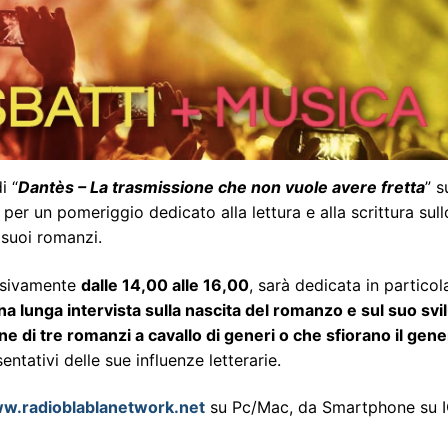
i “
Dantès – La trasmissione che non vuole avere fretta
” s
er un pomeriggio dedicato alla lettura e alla scrittura sull
 suoi romanzi.
essivamente
dalle 14,00 alle 16,00
, sarà dedicata in particol
na lunga intervista sulla nascita del romanzo e sul suo sv
ne di tre romanzi a cavallo di generi o che sfiorano il gen
ntativi delle sue influenze letterarie.
w.radioblablanetwork.net
su Pc/Mac, da Smartphone su 