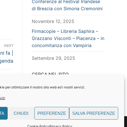
Conferenze al Festival Irlandese
di Brescia con Simona Cremonini
Novembre 12, 2025
Firmacopie – Libreria Saphira –
Grazzano Visconti – Piacenza – in
concomitanza con Vampiria
NEXT
i fa |
Settembre 29, 2025
ggenda
CERCA NEL SITO
Search
e per ottimizzare il nostro sito web ed i nostri servizi.
for:
vizi
TA
CHIUDI
PREFERENZE
SALVA PREFERENZE
Cookie Policy
Privacy Policy