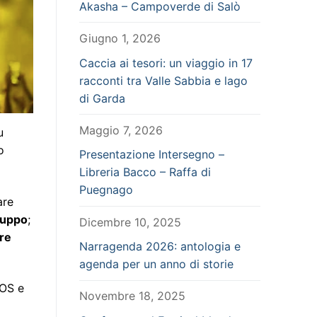
Akasha – Campoverde di Salò
Giugno 1, 2026
Caccia ai tesori: un viaggio in 17
racconti tra Valle Sabbia e lago
di Garda
Maggio 7, 2026
u
o
Presentazione Intersegno –
Libreria Bacco – Raffa di
Puegnago
are
iluppo
;
Dicembre 10, 2025
ere
Narragenda 2026: antologia e
agenda per un anno di storie
IOS e
Novembre 18, 2025