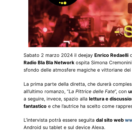
Sabato 2 marzo 2024 il deejay
Enrico Redaelli
d
Radio Bla Bla Network
ospita Simona Cremonini p
sfondo delle atmosfere magiche e vittoriane dei
La prima parte della diretta, che durerà compl
all’ultimo romanzo, “
La Pittrice delle Fate
”, con
u
a seguire, invece, spazio alla
lettura e discussio
fantastico
e che l’autrice ha scelto come rapprese
L’intervista potrà essere seguita
dal sito web
ww
Android su tablet e sul device Alexa.