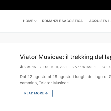
Skip
to
content
HOME
ROMANZI E SAGGISTICA
ACQUISTA I L
Viator Musicae: il trekking del 
SIMONA
LUGLIO 11, 2021
APPUNTAMENTI
0 
Dal 22 agosto al 28 agosto i luoghi del lago di G
cammino, “Viator Musicae,…
READ MORE →