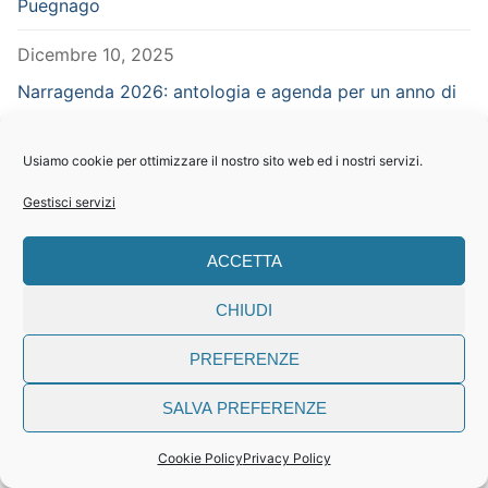
Puegnago
Dicembre 10, 2025
Narragenda 2026: antologia e agenda per un anno di
storie
Usiamo cookie per ottimizzare il nostro sito web ed i nostri servizi.
Novembre 18, 2025
Gestisci servizi
Conferenze al Festival Irlandese di Brescia con Simona
Cremonini
ACCETTA
Novembre 12, 2025
CHIUDI
Firmacopie – Libreria Saphira – Grazzano Visconti –
Piacenza – in concomitanza con Vampiria
PREFERENZE
Settembre 29, 2025
SALVA PREFERENZE
CERCA NEL SITO
Cookie Policy
Privacy Policy