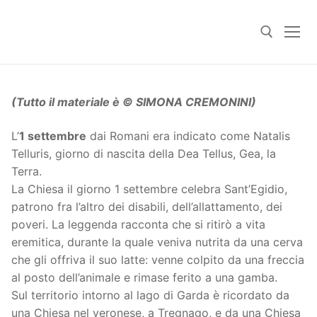
Skip
to
content
Search for:
(Tutto il materiale è © SIMONA CREMONINI)
L’
1 settembre
dai Romani era indicato come Natalis
Telluris, giorno di nascita della Dea Tellus, Gea, la
Terra.
La Chiesa il giorno 1 settembre celebra Sant’Egidio,
patrono fra l’altro dei disabili, dell’allattamento, dei
poveri. La leggenda racconta che si ritirò a vita
eremitica, durante la quale veniva nutrita da una cerva
che gli offriva il suo latte: venne colpito da una freccia
al posto dell’animale e rimase ferito a una gamba.
Sul territorio intorno al lago di Garda è ricordato da
una Chiesa nel veronese, a Tregnago, e da una Chiesa