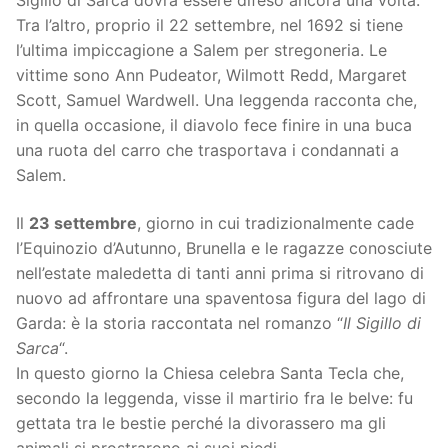
Sigillo di Sarca dovrà essere difeso ancora una volta.
Tra l’altro, proprio il 22 settembre, nel 1692 si tiene
l’ultima impiccagione a Salem per stregoneria. Le
vittime sono Ann Pudeator, Wilmott Redd, Margaret
Scott, Samuel Wardwell. Una leggenda racconta che,
in quella occasione, il diavolo fece finire in una buca
una ruota del carro che trasportava i condannati a
Salem.
Il
23 settembre
, giorno in cui tradizionalmente cade
l’Equinozio d’Autunno, Brunella e le ragazze conosciute
nell’estate maledetta di tanti anni prima si ritrovano di
nuovo ad affrontare una spaventosa figura del lago di
Garda: è la storia raccontata nel romanzo “
Il Sigillo di
Sarca
“.
In questo giorno la Chiesa celebra Santa Tecla che,
secondo la leggenda, visse il martirio fra le belve: fu
gettata tra le bestie perché la divorassero ma gli
animali si prostrarono ai suoi piedi.