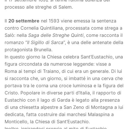
processo alle streghe di Salem.
Il
20 settembre
nel 1593 viene emessa la sentenza
contro Cornelia Quintiliana, processata come strega a
Salò: nella
Saga delle Streghe Quinti
, come racconta il
romanzo “
Il Sigillo di Sarca
“, è una delle antenate della
protagonista Brunella.
In questo giorno la Chiesa celebra Sant’Eustachio, una
figura circondata da numerose leggende: visse a
Roma ai tempi di Traiano, di cui era un generale. Di lui
si racconta che, un giorno, si imbatté in una cerva che
portava tra le corna una croce luminosa e la figura del
Cristo. Popolare in diverse parti d’Italia, il rapporto di
Eustachio con il lago di Garda è legato alla presenza
di una chiesetta alpestre a San Zeno di Montagna a lui
dedicata, fatta costruire dai marchesi Malaspina a
Monticello, la Chiesa di Sant’Eustachio.
Inoltre, ispirandosi proprio al mito di Eustachio,