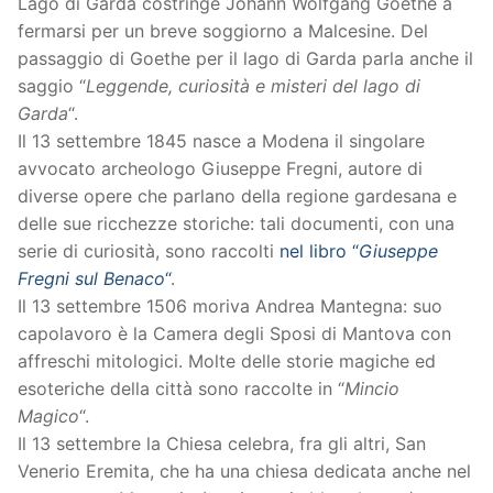
Lago di Garda costringe Johann Wolfgang Goethe a
fermarsi per un breve soggiorno a Malcesine. Del
passaggio di Goethe per il lago di Garda parla anche il
saggio “
Leggende, curiosità e misteri del lago di
Garda
“.
Il 13 settembre 1845 nasce a Modena il singolare
avvocato archeologo Giuseppe Fregni, autore di
diverse opere che parlano della regione gardesana e
delle sue ricchezze storiche: tali documenti, con una
serie di curiosità, sono raccolti
nel libro “
Giuseppe
Fregni sul Benaco
“
.
Il 13 settembre 1506 moriva Andrea Mantegna: suo
capolavoro è la Camera degli Sposi di Mantova con
affreschi mitologici. Molte delle storie magiche ed
esoteriche della città sono raccolte in “
Mincio
Magico
“.
Il 13 settembre la Chiesa celebra, fra gli altri, San
Venerio Eremita, che ha una chiesa dedicata anche nel