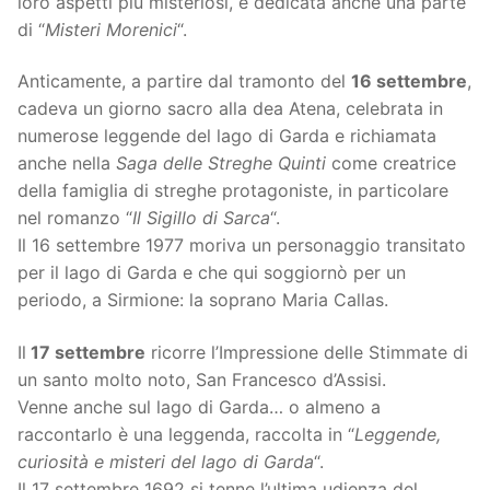
loro aspetti più misteriosi, è dedicata anche una parte
di “
Misteri Morenici
“.
Anticamente, a partire dal tramonto del
16 settembre
,
cadeva un giorno sacro alla dea Atena, celebrata in
numerose leggende del lago di Garda e richiamata
anche nella
Saga delle Streghe Quinti
come creatrice
della famiglia di streghe protagoniste, in particolare
nel romanzo “
Il Sigillo di Sarca
“.
Il 16 settembre 1977 moriva un personaggio transitato
per il lago di Garda e che qui soggiornò per un
periodo, a Sirmione: la soprano Maria Callas.
Il
17 settembre
ricorre l’Impressione delle Stimmate di
un santo molto noto, San Francesco d’Assisi.
Venne anche sul lago di Garda… o almeno a
raccontarlo è una leggenda, raccolta in “
Leggende,
curiosità e misteri del lago di Garda
“.
Il 17 settembre 1692 si tenne l’ultima udienza del