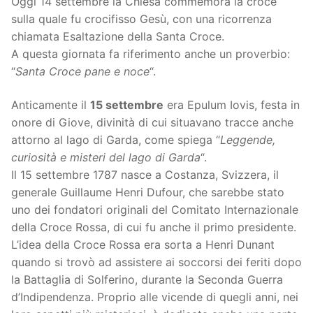
Oggi 14 settembre la Chiesa commemora la croce
sulla quale fu crocifisso Gesù, con una ricorrenza
chiamata Esaltazione della Santa Croce.
A questa giornata fa riferimento anche un proverbio:
“
Santa Croce pane e noce
“.
Anticamente il
15 settembre
era Epulum Iovis, festa in
onore di Giove, divinità di cui situavano tracce anche
attorno al lago di Garda, come spiega “
Leggende,
curiosità e misteri del lago di Garda
“.
Il 15 settembre 1787 nasce a Costanza, Svizzera, il
generale Guillaume Henri Dufour, che sarebbe stato
uno dei fondatori originali del Comitato Internazionale
della Croce Rossa, di cui fu anche il primo presidente.
L’idea della Croce Rossa era sorta a Henri Dunant
quando si trovò ad assistere ai soccorsi dei feriti dopo
la Battaglia di Solferino, durante la Seconda Guerra
d’Indipendenza. Proprio alle vicende di quegli anni, nei