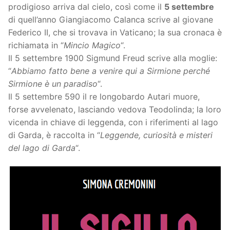
prodigioso arriva dal cielo, così come il
5 settembre
di quell’anno Giangiacomo Calanca scrive al giovane
Federico II, che si trovava in Vaticano; la sua cronaca è
richiamata in “
Mincio Magico
“.
Il 5 settembre 1900 Sigmund Freud scrive alla moglie:
“
Abbiamo fatto bene a venire qui a Sirmione perché
Sirmione è un paradiso
“.
Il 5 settembre 590 il re longobardo Autari muore,
forse avvelenato, lasciando vedova Teodolinda; la loro
vicenda in chiave di leggenda, con i riferimenti al lago
di Garda, è raccolta in “
Leggende, curiosità e misteri
del lago di Garda
“.