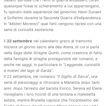
basato sull’idea che i feriti di guerra andassero curati
qualunque fosse lo schieramento a cui appartengano,
fu ispirato dalle esperienze del ginevrino Henri Dunant
a Solferino durante la Seconda Guerra d’Indipendenza.
In “
Misteri Morenici
” quei fatti vengono ripresi con una
serie di curiosità esoteriche.
Il
22 settembre
nel calendario greco al tramonto
iniziava un giorno sacro alla dea Atena, di cui si parla
nella
Saga delle Streghe Quinti
, come creatrice di fatto
della famiglia di streghe protagoniste dei romanzi, e
anche nei saggi, in particolare in “
Leggende, curiosità
e misteri del lago di Garda
“.
Il 22 settembre, nel romanzo “
Il Sigillo di Sarca
“, una
serie di personaggi si ritrovano a Manerba dopo tanti
anni: dopo l’arresto del barista Enrico, Serena ed Elena
risvegliano i loro ricordi di una lontana e maledetta
estate, mentre Brunella capisce che l’incantesimo del