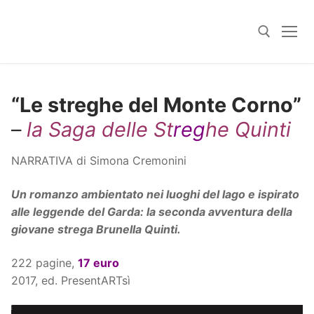
Skip
to
content
Search for:
“Le streghe del Monte Corno”
–
la Saga delle St
reg
he Quinti
NARRATIVA di Simona Cremonini
Un romanzo ambientato nei luoghi del lago e ispirato
alle leggende del Garda: la seconda avventura della
giovane strega Brunella Quinti.
222 pagine,
17
euro
2017, ed. PresentARTsì