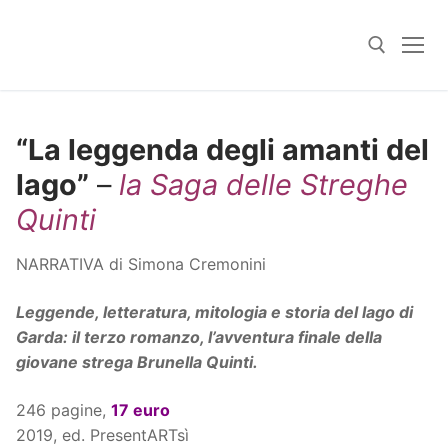
Skip
to
content
Search for:
“La leggenda degli amanti del
lago”
–
la Saga delle Streghe
Qu
inti
NARRATIVA di Simona Cremonini
Leggende, letteratura, mitologia e storia del lago di
Garda: il terzo romanzo, l’avventura finale della
giovane strega Brunella Quinti.
246 pagine,
17
euro
2019, ed. PresentARTsì