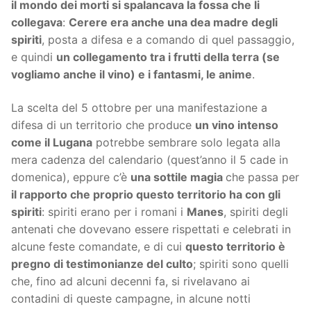
il mondo dei morti si spalancava la fossa che li
collegava
:
Cerere era anche una dea madre degli
spiriti
, posta a difesa e a comando di quel passaggio,
e quindi
un collegamento tra i frutti della terra (se
vogliamo anche il vino) e i fantasmi, le anime
.
La scelta del 5 ottobre per una manifestazione a
difesa di un territorio che produce
un vino intenso
come il Lugana
potrebbe sembrare solo legata alla
mera cadenza del calendario (quest’anno il 5 cade in
domenica), eppure c’è
una sottile magia
che passa per
il rapporto che proprio questo territorio ha con gli
spiriti
: spiriti erano per i romani i
Manes
, spiriti degli
antenati che dovevano essere rispettati e celebrati in
alcune feste comandate, e di cui
questo territorio è
pregno di testimonianze del culto
; spiriti sono quelli
che, fino ad alcuni decenni fa, si rivelavano ai
contadini di queste campagne, in alcune notti