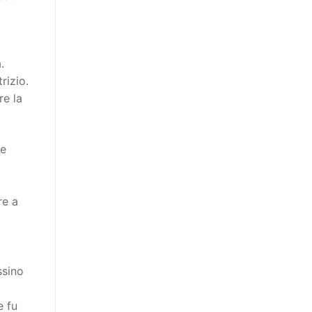
.
rizio.
re la
te
re a
ssino
e fu