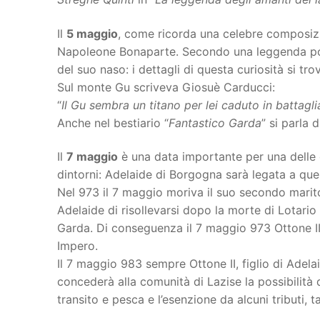
Il
5 maggio
, come ricorda una celebre composizi
Napoleone Bonaparte. Secondo una leggenda pop
del suo naso: i dettagli di questa curiosità si tro
Sul monte Gu scriveva Giosuè Carducci:
“
Il Gu sembra un titano per lei caduto in battag
Anche nel bestiario “
Fantastico Garda
” si parla 
Il
7 maggio
è una data importante per una delle 
dintorni: Adelaide di Borgogna sarà legata a que
Nel 973 il 7 maggio moriva il suo secondo marit
Adelaide di risollevarsi dopo la morte di Lotario e
Garda. Di conseguenza il 7 maggio 973 Ottone II
Impero.
Il 7 maggio 983 sempre Ottone II, figlio di Adel
concederà alla comunità di Lazise la possibilità di
transito e pesca e l’esenzione da alcuni tributi, 