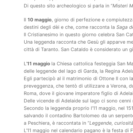
Di questo sito archeologico si parla in “
Misteri M
Il
10 maggio
, giorno di perfezione e compiutezz
destini degli dèi e che, come racconta la
Saga de
Il Cristianesimo in questo giorno celebra San Ca
Una leggenda racconta che Gesù gli apparve mentr
città di Taranto. San Cataldo è considerato un g
L’
11 maggio
la Chiesa cattolica festeggia San Ma
delle leggende del lago di Garda, la Regina Adel
Egli partecipò al il matrimonio di Ottone II con 
preveggenza, che tentò di utilizzare a Verona, du
Roma, dove il giovane imperatore figlio di Adela
Delle vicende di Adelaide sul lago ci sono cenni
Secondo la leggenda proprio l’11 maggio, nel 15
salvando il contadino Bartolomeo da un serpente:
a Peschiera, è raccontata in “
Leggende, curiosità
L’11 maggio nel calendario pagano è la festa di F