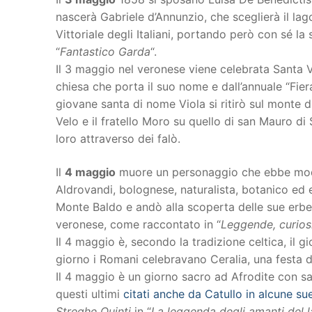
nascerà Gabriele d’Annunzio, che sceglierà il la
Vittoriale degli Italiani, portando però con sé la 
“
Fantastico Garda
“.
Il 3 maggio nel veronese viene celebrata Santa V
chiesa che porta il suo nome e dall’annuale “Fier
giovane santa di nome Viola si ritirò sul monte d
Velo e il fratello Moro su quello di san Mauro di S
loro attraverso dei falò.
Il
4 maggio
muore un personaggio che ebbe modo 
Aldrovandi, bolognese, naturalista, botanico ed 
Monte Baldo e andò alla scoperta delle sue erbe
veronese, come raccontato in “
Leggende, curiosi
Il 4 maggio è, secondo la tradizione celtica, il g
giorno i Romani celebravano Ceralia, una festa 
Il 4 maggio è un giorno sacro ad Afrodite con sac
questi ultimi
citati anche da Catullo in alcune s
Streghe Quinti
in “
La leggenda degli amanti del 