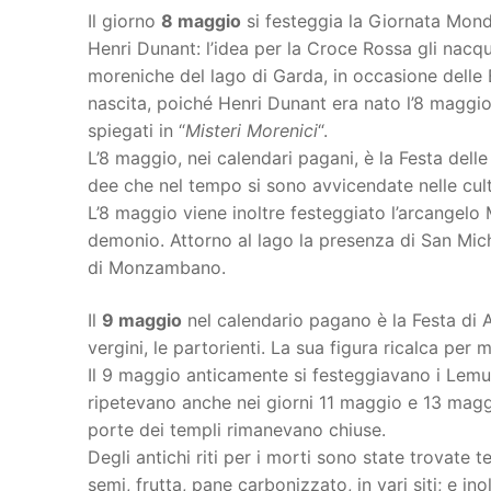
Il giorno
8 maggio
si festeggia la Giornata Mondi
Henri Dunant: l’idea per la Croce Rossa gli nacqu
moreniche del lago di Garda, in occasione delle B
nascita, poiché Henri Dunant era nato l’8 maggio 
spiegati in “
Misteri Morenici
“.
L’8 maggio, nei calendari pagani, è la Festa dell
dee che nel tempo si sono avvicendate nelle cu
L’8 maggio viene inoltre festeggiato l’arcangelo M
demonio. Attorno al lago la presenza di San Mich
di Monzambano.
Il
9 maggio
nel calendario pagano è la Festa di A
vergini, le partorienti. La sua figura ricalca per m
Il 9 maggio anticamente si festeggiavano i Lemuria
ripetevano anche nei giorni 11 maggio e 13 maggio
porte dei templi rimanevano chiuse.
Degli antichi riti per i morti sono state trovate
semi, frutta, pane carbonizzato, in vari siti; e in