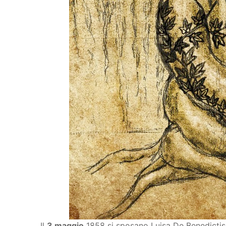
Il
3 maggio
1858 si sposano Luisa De Benedictis