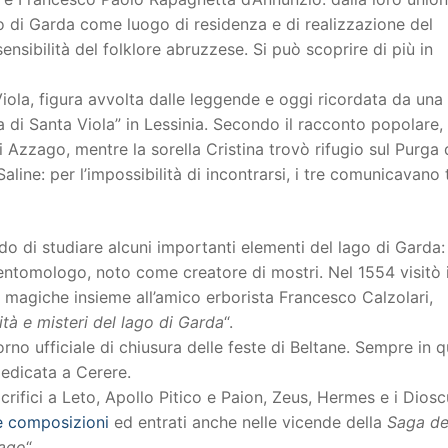
go di Garda come luogo di residenza e di realizzazione del
sensibilità del folklore abruzzese. Si può scoprire di più in
iola, figura avvolta dalle leggende e oggi ricordata da una
a di Santa Viola” in Lessinia. Secondo il racconto popolare, 
i Azzago, mentre la sorella Cristina trovò rifugio sul Purga 
aline: per l’impossibilità di incontrarsi, i tre comunicavano 
di studiare alcuni importanti elementi del lago di Garda: 
entomologo, noto come creatore di mostri. Nel 1554 visitò i
 magiche insieme all’amico erborista Francesco Calzolari,
tà e misteri del lago di Garda
“.
iorno ufficiale di chiusura delle feste di Beltane. Sempre in 
dedicata a Cerere.
rifici a Leto, Apollo Pitico e Paion, Zeus, Hermes e i Dioscu
ue composizioni
ed entrati anche nelle vicende della
Saga de
lago
“.