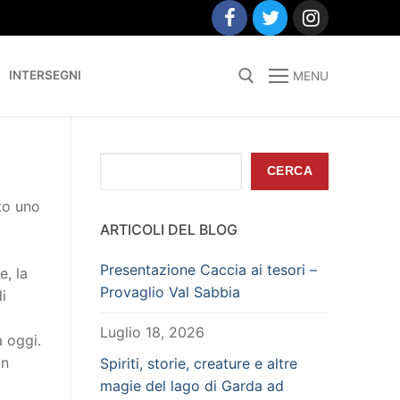
INTERSEGNI
MENU
Search for:
Cerca
CERCA
sto uno
ARTICOLI DEL BLOG
Presentazione Caccia ai tesori –
e, la
Provaglio Val Sabbia
i
Luglio 18, 2026
a oggi.
un
Spiriti, storie, creature e altre
magie del lago di Garda ad