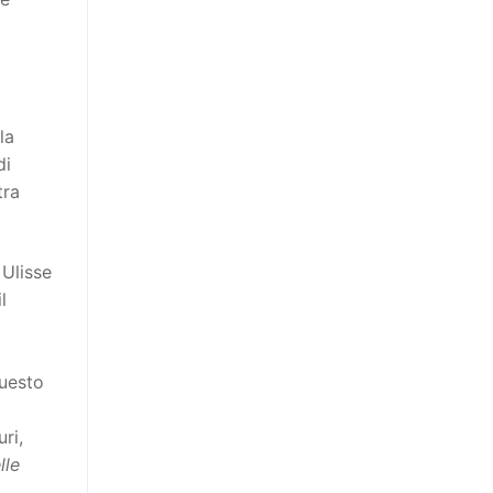
la
di
tra
Ulisse
l
questo
ri,
lle