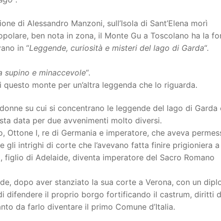
one di Alessandro Manzoni, sull’Isola di Sant’Elena morì
olare, ben nota in zona, il Monte Gu a Toscolano ha la f
vano in “
Leggende, curiosità e misteri del lago di Garda
“.
lia supino e minaccevole
“.
di questo monte per un’altra leggenda che lo riguarda.
donne su cui si concentrano le leggende del lago di Garda 
sta data per due avvenimenti molto diversi.
o, Ottone I, re di Germania e imperatore, che aveva perme
 gli intrighi di corte che l’avevano fatta finire prigioniera a
, figlio di Adelaide, diventa imperatore del Sacro Romano
aide, dopo aver stanziato la sua corte a Verona, con un dip
 difendere il proprio borgo fortificando il castrum, diritti d
tanto da farlo diventare il primo Comune d’Italia.