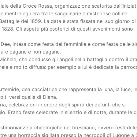
ale della Croce Rossa, organizzazione scaturita dall’iniziat
e mentre egli era tra le sanguinarie e misteriose colline
attaglie del 1859. La data è stata fissata nel suo giorno di
1828. Gli aspetti più esoterici di questi avvenimenti sono
e Dee, intesa come festa del femminile e come festa delle s
lture pagane e non pagane.
ichele, che condusse gli angeli nella battaglia contro il dra
ele è molto diffusa: per esempio a lui è dedicata la parroc
rtemide, dea cacciatrice che rappresenta la luna, la luce, l
olti versi quella di Diana.
, celebrazioni in onore degli spiriti dei defunti che si
. Erano feste celebrate in silenzio e di notte, durante le qu
 testimonianze archeologiche nel bresciano, ovvero resti di l
oltre una borraccia sigillata presso la necropoli di Lugone a 