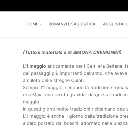
Skip
to
content
HOME
ROMANZI E SAGGISTICA
ACQUISTA I L
(Tutto il materiale è © SIMONA CREMONINI)
L’
1 maggio
anticamente per i Celti era Beltane, fes
dei passaggi più importanti dell’anno, che avev
amuleto delle streghe Quinti.
Sempre l’1 maggio, secondo la tradizione romana, 
dea Maia, una scrofa gravida: da questa tradizi
maggio.
In questi giorni molte tradizioni richiamano dee 
L’1 maggio è anche il giorno della tradizione pre
albero portato dai boschi, adornato nella piazza