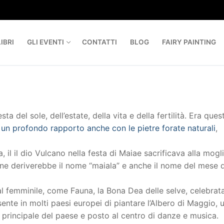
IBRI
GLI EVENTI
CONTATTI
BLOG
FAIRY PAINTING
ta del sole, dell’estate, della vita e della fertilità. Era que
a
un profondo rapporto anche con le pietre forate naturali
,
il il dio Vulcano nella festa di Maiae sacrificava alla mogli
one deriverebbe il nome “maiala” e anche il nome del mese d
al femminile, come Fauna, la Bona Dea delle selve, celebrat
sente in molti paesi europei di piantare l’Albero di Maggio, 
 principale del paese e posto al centro di danze e musica.