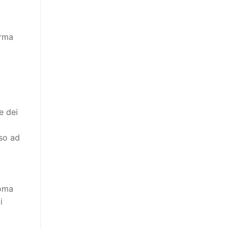
orma
e dei
sso ad
loma
i