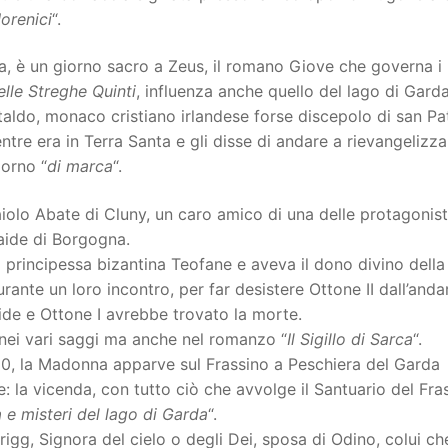
orenici
“.
a, è un giorno sacro a Zeus, il romano Giove che governa i
lle Streghe Quinti
, influenza anche quello del lago di Garda
taldo, monaco cristiano irlandese forse discepolo di san Pat
e era in Terra Santa e gli disse di andare a rievangelizza
iorno “
di marca
“.
iolo Abate di Cluny, un caro amico di una delle protagonis
aide di Borgogna.
la principessa bizantina Teofane e aveva il dono divino della
rante un loro incontro, per far desistere Ottone II dall’anda
ide e Ottone I avrebbe trovato la morte.
 nei vari saggi ma anche nel romanzo “
Il Sigillo di Sarca
“.
10, la Madonna apparve sul Frassino a Peschiera del Garda
 la vicenda, con tutto ciò che avvolge il Santuario del Fra
 e misteri del lago di Garda
“.
rigg, Signora del cielo o degli Dei, sposa di Odino, colui ch