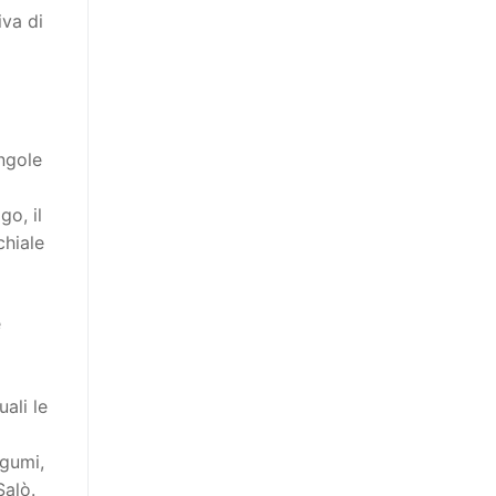
iva di
ingole
go, il
chiale
e
ali le
egumi,
Salò.