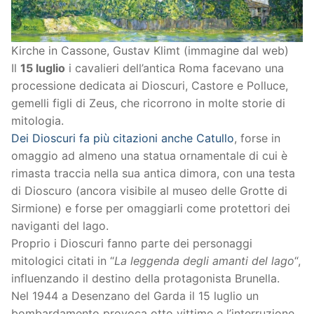
Kirche in Cassone, Gustav Klimt (immagine dal web)
Il
15 luglio
i cavalieri dell’antica Roma facevano una
processione dedicata ai Dioscuri, Castore e Polluce,
gemelli figli di Zeus, che ricorrono in molte storie di
mitologia.
Dei Dioscuri fa più citazioni anche Catullo
, forse in
omaggio ad almeno una statua ornamentale di cui è
rimasta traccia nella sua antica dimora, con una testa
di Dioscuro (ancora visibile al museo delle Grotte di
Sirmione) e forse per omaggiarli come protettori dei
naviganti del lago.
Proprio i Dioscuri fanno parte dei personaggi
mitologici citati in “
La leggenda degli amanti del lago
“,
influenzando il destino della protagonista Brunella.
Nel 1944 a Desenzano del Garda il 15 luglio un
bombardamento provoca otto vittime e l’interruzione