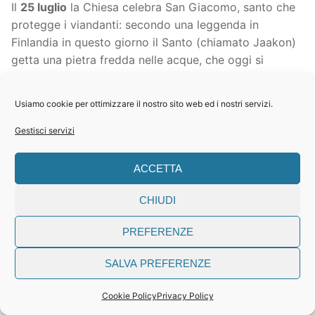
Il
25 luglio
la Chiesa celebra San Giacomo, santo che
protegge i viandanti: secondo una leggenda in
Finlandia in questo giorno il Santo (chiamato Jaakon)
getta una pietra fredda nelle acque, che oggi si
raffreddano.
Sue tracce si trovano attorno al lago e sulle colline
Usiamo cookie per ottimizzare il nostro sito web ed i nostri servizi.
moreniche: a Calino di Gargnano esiste una chiesa a
lui dedicata, considerata una delle più antiche del lago
Gestisci servizi
di Garda (come suggerisce anche un proverbio
locale). Inoltre una tradizione del Garda veronese
ACCETTA
riguarda il giorno del 25 luglio, quando si festeggia
San Giacomo, perché era uso fra la gente della
CHIUDI
sponda veronese spostarsi su quella bresciana al
PREFERENZE
mercato proprio di Calino di Gargnano per acquistare
delle particolari cipolle con cui preparare il “sisam”.
SALVA PREFERENZE
Ecco la ricetta come il sisam viene descritto da
Floreste Malfer nel 1925: “
Soffritto l’olio con molta
Cookie Policy
Privacy Policy
cipolla, si immettono le alborelle e si rosolano fino al