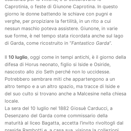
Caprotinia, o feste di Giunone Caprotina. In questo
giorno le donne battendo le schiave con pugni e
verghe, per propiziare la fertilità, in un rito a cui
nessun maschio poteva assistere. Giunone, in varie
sue forme, è nel tempo stata ricordata anche sul lago
di Garda, come ricostruito in “
Fantastico Garda
“.
Il
10 luglio
, oggi come in tempi antichi, è il giorno della
difesa di Horus neonato, figlio si Iside e Osiride,
nascosto allo zio Seth perché non lo uccidesse.
Potrebbero sembrare miti che appartengono a un
altro tempo e a un altro spazio, ma tracce di Iside e
del suo culto si trovano anche a Malcesine nella chiesa
locale.
La sera del 10 luglio nel 1882 Giosuè Carducci, a
Desenzano del Garda come commissario della
maturità al liceo Bagatta, accetta l’invito rivoltogli dal
preside Rambotti e, a casa sua, visiona la collezioni