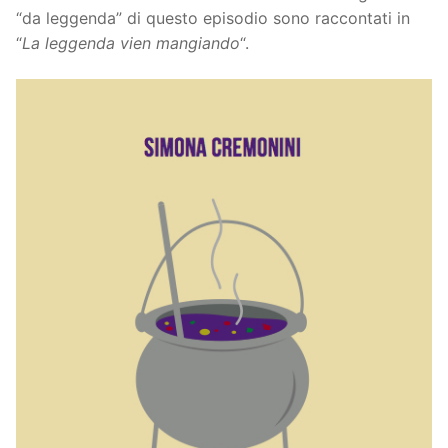
“da leggenda” di questo episodio sono raccontati in
“
La leggenda vien mangiando
“.