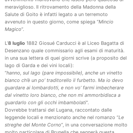
meraviglioso. Il ritrovamento della Madonna della
Salute di Goito è infatti legato a un terremoto
avvenuto in questo giorno, come spiega “
Mincio
Magico
“.
L’
8 luglio
1882 Giosué Carducci è al Liceo Bagatta di
Desenzano quale commissario agli esami di maturità.
in una sua lettera di quei giorni scrive (a proposito del
lago di Garda e dei vini locali):
“
hanno, sul lago (pare impossibile), anche un vinetto
bianco ch’è un po’ traditorello il furbetto. Ma io devo
guardare ai lombardotti, e non vo’ farmi imbecherare
dal vinetto loro bianco, che non mi ammorbidisca a
guardarlo con gli occhi imbambolati
“.
Dovrebbe trattarsi del Lugana, raccontato dalle
leggende locali e menzionato anche nel romanzo “
Le
streghe del Monte Corno
“, in una conversazione molto
molto particolare di Brunella che segnerà questa