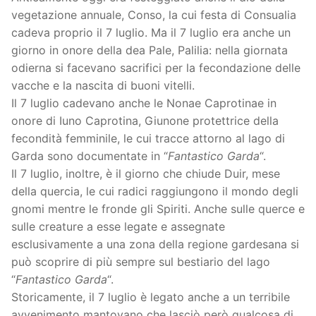
vegetazione annuale, Conso, la cui festa di Consualia
cadeva proprio il 7 luglio. Ma il 7 luglio era anche un
giorno in onore della dea Pale, Palilia: nella giornata
odierna si facevano sacrifici per la fecondazione delle
vacche e la nascita di buoni vitelli.
Il 7 luglio cadevano anche le Nonae Caprotinae in
onore di Iuno Caprotina, Giunone protettrice della
fecondità femminile, le cui tracce attorno al lago di
Garda sono documentate in “
Fantastico Garda
“.
Il 7 luglio, inoltre, è il giorno che chiude Duir, mese
della quercia, le cui radici raggiungono il mondo degli
gnomi mentre le fronde gli Spiriti. Anche sulle querce e
sulle creature a esse legate e assegnate
esclusivamente a una zona della regione gardesana si
può scoprire di più sempre sul bestiario del lago
“
Fantastico Garda
“.
Storicamente, il 7 luglio è legato anche a un terribile
avvenimento mantovano che lasciò però qualcosa di