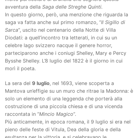
avventura della
Saga delle Streghe Quinti.
In questo giorno, però, una menzione che riguarda la
saga va fatta anche sul primo romanzo, “
Il Sigillo di
Sarca
“, uscito nel centenario della Notte di Villa
Diodati: a quell’incontro tra letterati, in cui su un
celebre lago svizzero nacque il genere horror,
parteciparono anche i coniugi Shelley, Mary e Percy
Bysshe Shelley. L’8 luglio del 1822 è il giorno in cui
morì il poeta.
La sera del
9 luglio
, nel 1693, viene scoperta a
Mantova un’effigie su un muro che ritrae la Madonna: è
solo un elemento di una leggenda che porterà alla
costruzione di una piccola chiesa e di una vicenda
raccontata in “
Mincio Magico
“.
Più anticamente, in epoca romana, il 9 luglio si era nel
pieno delle feste di Vitula, Dea della gloria e della
esultanza per la vittoria, e si celebravano le