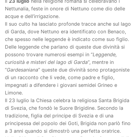
Il
23 luglio
nella religione romana si celebravano i
Nettunalia, feste in onore di Nettuno come dio delle
acque e dell’irrigazione.
Il suo culto ha lasciato profonde tracce anche sul lago
di Garda, dove Nettuno era identificato con Benaco,
che spesso nelle leggende è indicato come suo figlio.
Delle leggende che parlano di queste due divinità si
possono trovare numerosi esempi in “
Leggende,
curiosità e misteri del lago di Garda
“, mentre in
“
Gardesaniana
” queste due divinità sono protagoniste
di un racconto che li vede, come padre e figlio,
impegnati a difendere i giovani semidei Grineo e
Limone.
Il 23 luglio la Chiesa celebra la religiosa Santa Brigida
di Svezia, che fondò le Suore Brigidine. Secondo la
tradizione, figlia del principe di Svezia e di una
principessa del popolo dei Goti, Brigida non parlò fino
a 3 anni quando si dimostrò una perfetta oratrice.