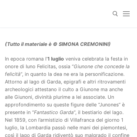
Skip
to
content
Search for:
(Tutto il materiale è © SIMONA CREMONINI)
In epoca romana l’
1 luglio
veniva celebrata la festa in
onore di Iuno Felicitas, ossia “
Giunone che concede la
felicità
“, in quanto la dea ne era la personificazione.
Attorno al lago di Garda, epigrafi e altri ritrovamenti
archeologici attestano il culto a Giunone ma anche
alle Giunoni, divinità plurime a lei associate. Un
approfondimento su queste figure delle “Junones” è
presente in “
Fantastico Garda
“, il bestiario del lago.
Nel 1859, con l’armistizio di Villafranca del giorno 1
luglio, la Lombardia passò nelle mani dei piemontesi,
così il lago di Garda ridiventò suo malgrado il confine