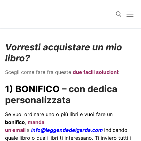
Skip
to
content
Search for:
Vorresti acquistare un mio
libro?
Scegli come fare fra queste
due facili soluzioni
:
1) BONIFICO
– con dedica
personalizzata
Se vuoi ordinare uno o più libri e vuoi fare un
bonifico
,
manda
un’
email
a
info@leggendedelgarda.com
indicando
quale libro o quali libri ti interessano. Ti invierò tutti i